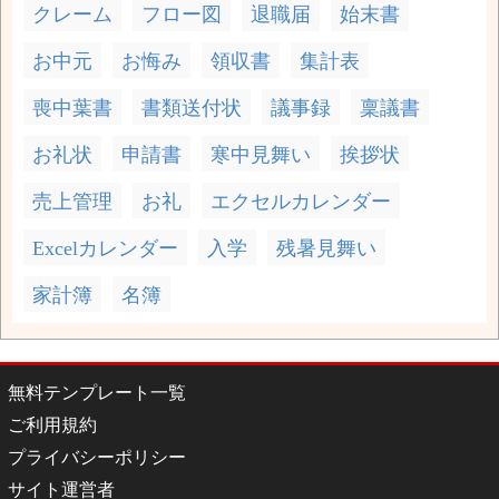
クレーム
フロー図
退職届
始末書
お中元
お悔み
領収書
集計表
喪中葉書
書類送付状
議事録
稟議書
お礼状
申請書
寒中見舞い
挨拶状
売上管理
お礼
エクセルカレンダー
Excelカレンダー
入学
残暑見舞い
家計簿
名簿
無料テンプレート一覧
ご利用規約
プライバシーポリシー
サイト運営者