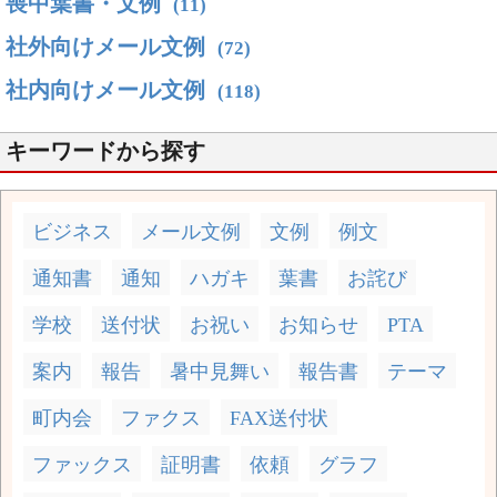
喪中葉書・文例
(11)
社外向けメール文例
(72)
社内向けメール文例
(118)
キーワードから探す
ビジネス
メール文例
文例
例文
通知書
通知
ハガキ
葉書
お詫び
学校
送付状
お祝い
お知らせ
PTA
案内
報告
暑中見舞い
報告書
テーマ
町内会
ファクス
FAX送付状
ファックス
証明書
依頼
グラフ