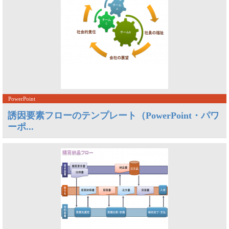
PowerPoint
誘因要素フローのテンプレート（PowerPoint・パワ
ーポ...