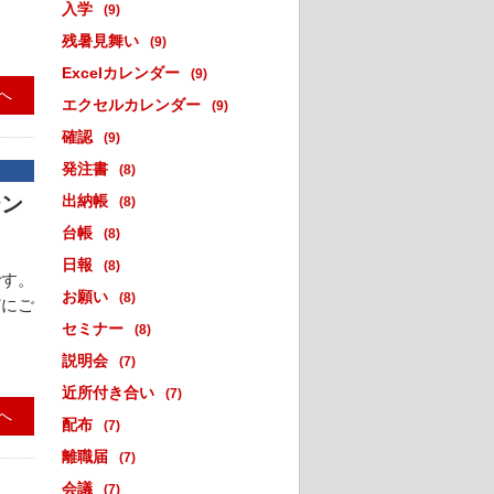
入学
(9)
残暑見舞い
(9)
Excelカレンダー
(9)
へ
エクセルカレンダー
(9)
確認
(9)
発注書
(8)
テン
出納帳
(8)
台帳
(8)
日報
(8)
です。
お願い
(8)
どにご
セミナー
(8)
説明会
(7)
近所付き合い
(7)
へ
配布
(7)
離職届
(7)
会議
(7)