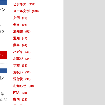
ビジネス
(237)
テン
メール文例
(188)
文例
(97)
例文
(96)
で
内を
通知書
(51)
通知
(48)
葉書
(41)
ハガキ
(41)
へ
お詫び
(34)
学校
(32)
お祝い
(31)
プレ
送付状
(31)
お知らせ
(30)
PTA
(25)
 学
いただ
案内
(23)