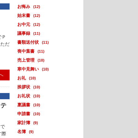
お悔み
(12)
始末書
(12)
お中元
(12)
議事録
(11)
でＰ
書類送付状
(11)
いただ
喪中葉書
(11)
売上管理
(10)
寒中見舞い
(10)
へ
お礼
(10)
挨拶状
(10)
お礼状
(10)
）テ
稟議書
(10)
申請書
(10)
家計簿
(9)
トで
名簿
(9)
す際