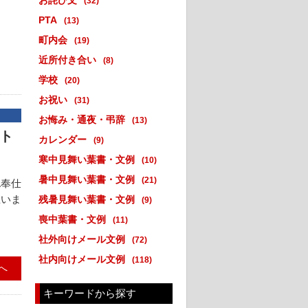
お詫び文
(32)
PTA
(13)
町内会
(19)
近所付き合い
(8)
学校
(20)
お祝い
(31)
お悔み・通夜・弔辞
(13)
ート
カレンダー
(9)
寒中見舞い葉書・文例
(10)
暑中見舞い葉書・文例
(21)
A奉仕
思いま
残暑見舞い葉書・文例
(9)
喪中葉書・文例
(11)
社外向けメール文例
(72)
社内向けメール文例
(118)
へ
キーワードから探す