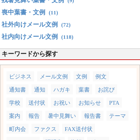
残暑見舞い葉書・文例
(9)
喪中葉書・文例
(11)
社外向けメール文例
(72)
社内向けメール文例
(118)
キーワードから探す
ビジネス
メール文例
文例
例文
通知書
通知
ハガキ
葉書
お詫び
学校
送付状
お祝い
お知らせ
PTA
案内
報告
暑中見舞い
報告書
テーマ
町内会
ファクス
FAX送付状