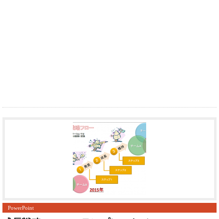
PowerPoint