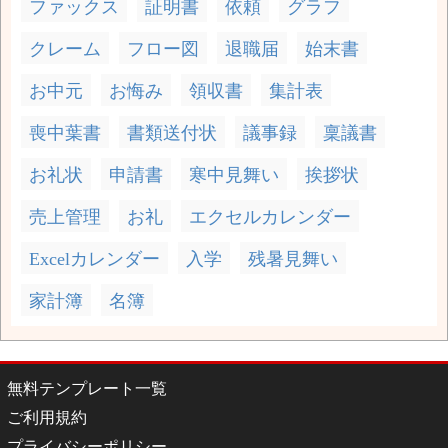
ファックス
証明書
依頼
グラフ
クレーム
フロー図
退職届
始末書
お中元
お悔み
領収書
集計表
喪中葉書
書類送付状
議事録
稟議書
お礼状
申請書
寒中見舞い
挨拶状
売上管理
お礼
エクセルカレンダー
Excelカレンダー
入学
残暑見舞い
家計簿
名簿
無料テンプレート一覧
ご利用規約
プライバシーポリシー