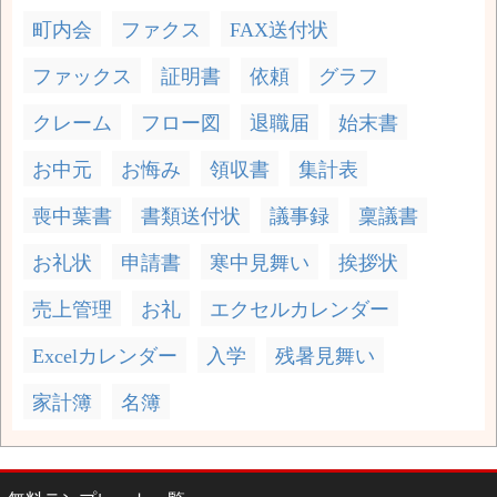
町内会
ファクス
FAX送付状
ファックス
証明書
依頼
グラフ
クレーム
フロー図
退職届
始末書
お中元
お悔み
領収書
集計表
喪中葉書
書類送付状
議事録
稟議書
お礼状
申請書
寒中見舞い
挨拶状
売上管理
お礼
エクセルカレンダー
Excelカレンダー
入学
残暑見舞い
家計簿
名簿