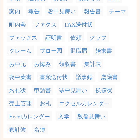
案内
報告
暑中見舞い
報告書
テーマ
町内会
ファクス
FAX送付状
ファックス
証明書
依頼
グラフ
クレーム
フロー図
退職届
始末書
お中元
お悔み
領収書
集計表
喪中葉書
書類送付状
議事録
稟議書
お礼状
申請書
寒中見舞い
挨拶状
売上管理
お礼
エクセルカレンダー
Excelカレンダー
入学
残暑見舞い
家計簿
名簿