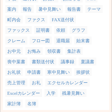
案内
報告
暑中見舞い
報告書
テーマ
町内会
ファクス
FAX送付状
ファックス
証明書
依頼
グラフ
クレーム
フロー図
退職届
始末書
お中元
お悔み
領収書
集計表
喪中葉書
書類送付状
議事録
稟議書
お礼状
申請書
寒中見舞い
挨拶状
売上管理
お礼
エクセルカレンダー
Excelカレンダー
入学
残暑見舞い
家計簿
名簿