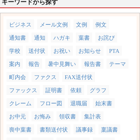
キーワードから探す
ビジネス
メール文例
文例
例文
通知書
通知
ハガキ
葉書
お詫び
学校
送付状
お祝い
お知らせ
PTA
案内
報告
暑中見舞い
報告書
テーマ
町内会
ファクス
FAX送付状
ファックス
証明書
依頼
グラフ
クレーム
フロー図
退職届
始末書
お中元
お悔み
領収書
集計表
喪中葉書
書類送付状
議事録
稟議書