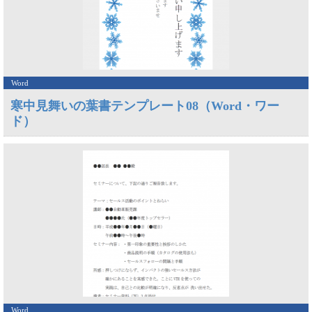
Word
寒中見舞いの葉書テンプレート08（Word・ワー
ド）
Word