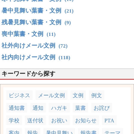
暑中見舞い葉書・文例
(21)
残暑見舞い葉書・文例
(9)
喪中葉書・文例
(11)
社外向けメール文例
(72)
社内向けメール文例
(118)
キーワードから探す
ビジネス
メール文例
文例
例文
通知書
通知
ハガキ
葉書
お詫び
学校
送付状
お祝い
お知らせ
PTA
案内
報告
暑中見舞い
報告書
テーマ