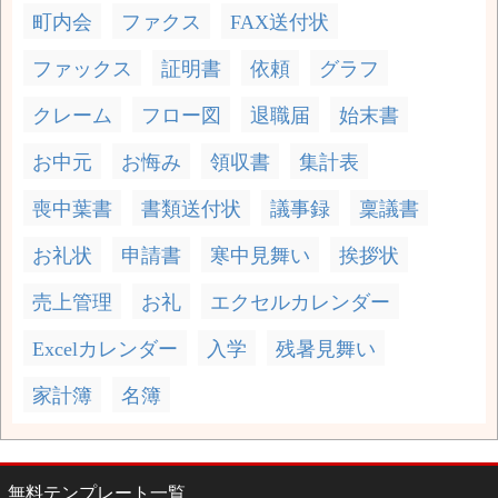
町内会
ファクス
FAX送付状
ファックス
証明書
依頼
グラフ
クレーム
フロー図
退職届
始末書
お中元
お悔み
領収書
集計表
喪中葉書
書類送付状
議事録
稟議書
お礼状
申請書
寒中見舞い
挨拶状
売上管理
お礼
エクセルカレンダー
Excelカレンダー
入学
残暑見舞い
家計簿
名簿
無料テンプレート一覧