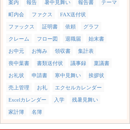
案内
報告
暑中見舞い
報告書
テーマ
町内会
ファクス
FAX送付状
ファックス
証明書
依頼
グラフ
クレーム
フロー図
退職届
始末書
お中元
お悔み
領収書
集計表
喪中葉書
書類送付状
議事録
稟議書
お礼状
申請書
寒中見舞い
挨拶状
売上管理
お礼
エクセルカレンダー
Excelカレンダー
入学
残暑見舞い
家計簿
名簿