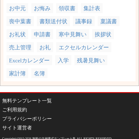
お中元
お悔み
領収書
集計表
喪中葉書
書類送付状
議事録
稟議書
お礼状
申請書
寒中見舞い
挨拶状
売上管理
お礼
エクセルカレンダー
Excelカレンダー
入学
残暑見舞い
家計簿
名簿
無料テンプレート一覧
ご利用規約
プライバシーポリシー
サイト運営者
Copyright(c)2015-2026
無料の文例書式テンプレート集
ALL RIGHTS RESERVED.