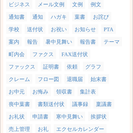
ビジネス
メール文例
文例
例文
通知書
通知
ハガキ
葉書
お詫び
学校
送付状
お祝い
お知らせ
PTA
案内
報告
暑中見舞い
報告書
テーマ
町内会
ファクス
FAX送付状
ファックス
証明書
依頼
グラフ
クレーム
フロー図
退職届
始末書
お中元
お悔み
領収書
集計表
喪中葉書
書類送付状
議事録
稟議書
お礼状
申請書
寒中見舞い
挨拶状
売上管理
お礼
エクセルカレンダー