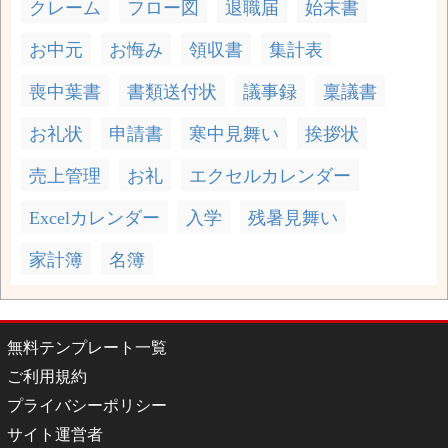
クレーム
フロー図
退職届
始末書
お中元
お悔み
領収書
集計表
喪中葉書
書類送付状
議事録
稟議書
お礼状
申請書
寒中見舞い
挨拶状
売上管理
お礼
エクセルカレンダー
Excelカレンダー
入学
残暑見舞い
家計簿
名簿
無料テンプレート一覧
ご利用規約
プライバシーポリシー
サイト運営者