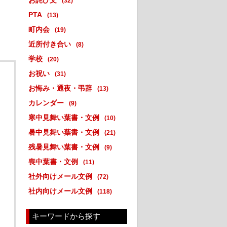
お詫び文
(32)
PTA
(13)
町内会
(19)
近所付き合い
(8)
学校
(20)
お祝い
(31)
お悔み・通夜・弔辞
(13)
カレンダー
(9)
寒中見舞い葉書・文例
(10)
暑中見舞い葉書・文例
(21)
残暑見舞い葉書・文例
(9)
喪中葉書・文例
(11)
社外向けメール文例
(72)
社内向けメール文例
(118)
キーワードから探す