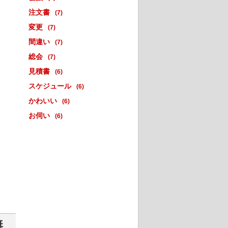
注文書
(7)
変更
(7)
間違い
(7)
総会
(7)
見積書
(6)
スケジュール
(6)
かわいい
(6)
お伺い
(6)
無