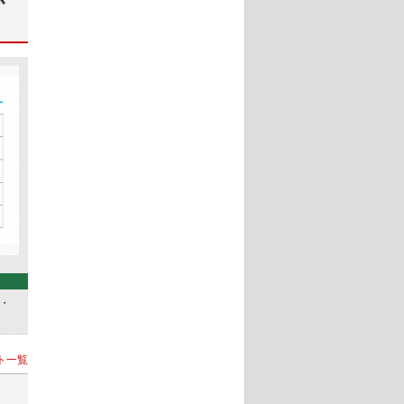
l・
ト一覧