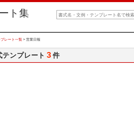
ート集
ンプレート一覧
> 営業日報
3
式テンプレート
件