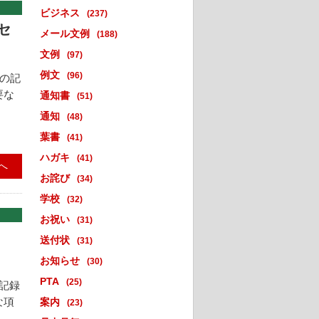
ビジネス
(237)
セ
メール文例
(188)
文例
(97)
例文
(96)
どの記
要な
通知書
(51)
通知
(48)
葉書
(41)
ハガキ
(41)
へ
お詫び
(34)
学校
(32)
お祝い
(31)
送付状
(31)
お知らせ
(30)
PTA
(25)
記録
な項
案内
(23)