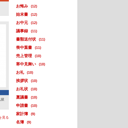
お悔み
(12)
始末書
(12)
お中元
(12)
議事録
(11)
書類送付状
(11)
喪中葉書
(11)
売上管理
(10)
寒中見舞い
(10)
お礼
(10)
挨拶状
(10)
お礼状
(10)
稟議書
(10)
礼状
申請書
(10)
家計簿
(9)
を見る
名簿
(9)