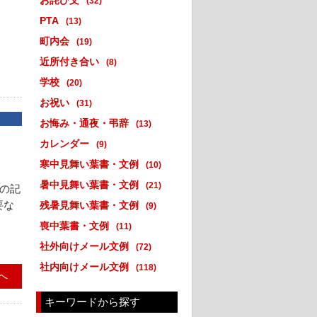
お詫び文
(32)
PTA
(13)
町内会
(19)
近所付き合い
(8)
学校
(20)
お祝い
(31)
お悔み・通夜・弔辞
(13)
カレンダー
(9)
寒中見舞い葉書・文例
(10)
暑中見舞い葉書・文例
(21)
どの記
要な
残暑見舞い葉書・文例
(9)
喪中葉書・文例
(11)
社外向けメール文例
(72)
社内向けメール文例
(118)
へ
キーワードから探す