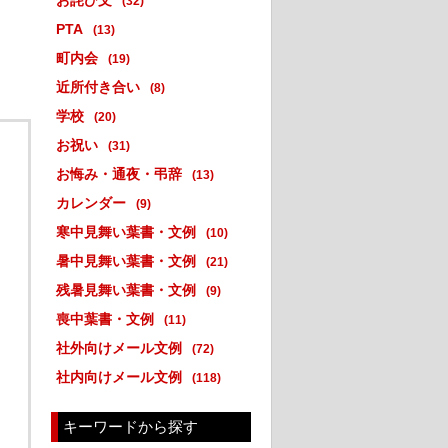
お詫び文
(32)
PTA
(13)
町内会
(19)
近所付き合い
(8)
学校
(20)
お祝い
(31)
お悔み・通夜・弔辞
(13)
カレンダー
(9)
寒中見舞い葉書・文例
(10)
暑中見舞い葉書・文例
(21)
残暑見舞い葉書・文例
(9)
喪中葉書・文例
(11)
社外向けメール文例
(72)
社内向けメール文例
(118)
キーワードから探す