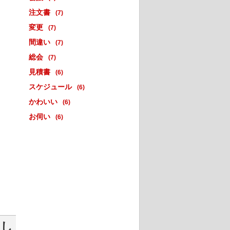
注文書
(7)
変更
(7)
間違い
(7)
総会
(7)
見積書
(6)
スケジュール
(6)
かわいい
(6)
お伺い
(6)
連し