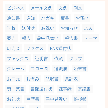
ビジネス
メール文例
文例
例文
通知書
通知
ハガキ
葉書
お詫び
学校
送付状
お祝い
お知らせ
PTA
案内
報告
暑中見舞い
報告書
テーマ
町内会
ファクス
FAX送付状
ファックス
証明書
依頼
グラフ
クレーム
フロー図
退職届
始末書
お中元
お悔み
領収書
集計表
喪中葉書
書類送付状
議事録
稟議書
お礼状
申請書
寒中見舞い
挨拶状