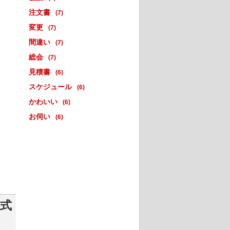
注文書
(7)
変更
(7)
間違い
(7)
総会
(7)
見積書
(6)
スケジュール
(6)
かわいい
(6)
お伺い
(6)
書式