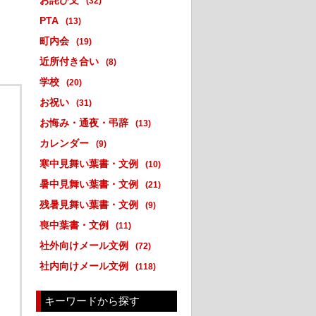
お詫び文
(32)
PTA
(13)
町内会
(19)
近所付き合い
(8)
学校
(20)
お祝い
(31)
お悔み・通夜・弔辞
(13)
カレンダー
(9)
寒中見舞い葉書・文例
(10)
暑中見舞い葉書・文例
(21)
残暑見舞い葉書・文例
(9)
喪中葉書・文例
(11)
社外向けメール文例
(72)
社内向けメール文例
(118)
キーワードから探す