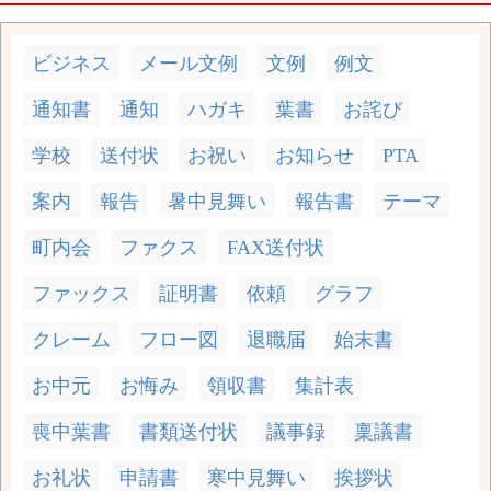
ビジネス
メール文例
文例
例文
通知書
通知
ハガキ
葉書
お詫び
学校
送付状
お祝い
お知らせ
PTA
案内
報告
暑中見舞い
報告書
テーマ
町内会
ファクス
FAX送付状
ファックス
証明書
依頼
グラフ
クレーム
フロー図
退職届
始末書
お中元
お悔み
領収書
集計表
喪中葉書
書類送付状
議事録
稟議書
お礼状
申請書
寒中見舞い
挨拶状