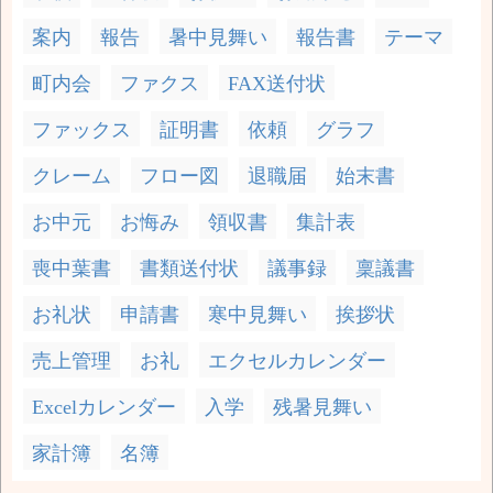
案内
報告
暑中見舞い
報告書
テーマ
町内会
ファクス
FAX送付状
ファックス
証明書
依頼
グラフ
クレーム
フロー図
退職届
始末書
お中元
お悔み
領収書
集計表
喪中葉書
書類送付状
議事録
稟議書
お礼状
申請書
寒中見舞い
挨拶状
売上管理
お礼
エクセルカレンダー
Excelカレンダー
入学
残暑見舞い
家計簿
名簿