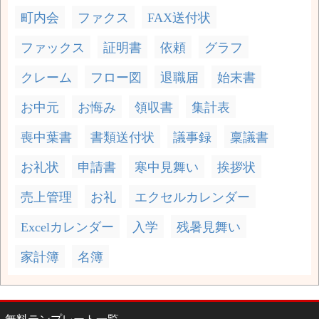
町内会
ファクス
FAX送付状
ファックス
証明書
依頼
グラフ
クレーム
フロー図
退職届
始末書
お中元
お悔み
領収書
集計表
喪中葉書
書類送付状
議事録
稟議書
お礼状
申請書
寒中見舞い
挨拶状
売上管理
お礼
エクセルカレンダー
Excelカレンダー
入学
残暑見舞い
家計簿
名簿