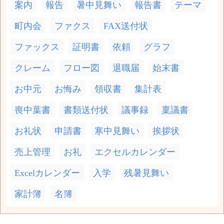
案内
報告
暑中見舞い
報告書
テーマ
町内会
ファクス
FAX送付状
ファックス
証明書
依頼
グラフ
クレーム
フロー図
退職届
始末書
お中元
お悔み
領収書
集計表
喪中葉書
書類送付状
議事録
稟議書
お礼状
申請書
寒中見舞い
挨拶状
売上管理
お礼
エクセルカレンダー
Excelカレンダー
入学
残暑見舞い
家計簿
名簿