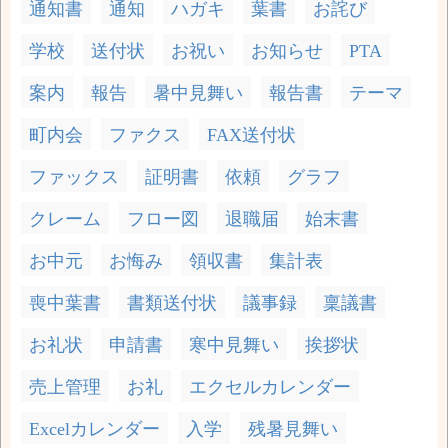
通知書
通知
ハガキ
葉書
お詫び
学校
送付状
お祝い
お知らせ
PTA
案内
報告
暑中見舞い
報告書
テーマ
町内会
ファクス
FAX送付状
ファックス
証明書
依頼
グラフ
クレーム
フロー図
退職届
始末書
お中元
お悔み
領収書
集計表
喪中葉書
書類送付状
議事録
稟議書
お礼状
申請書
寒中見舞い
挨拶状
売上管理
お礼
エクセルカレンダー
Excelカレンダー
入学
残暑見舞い