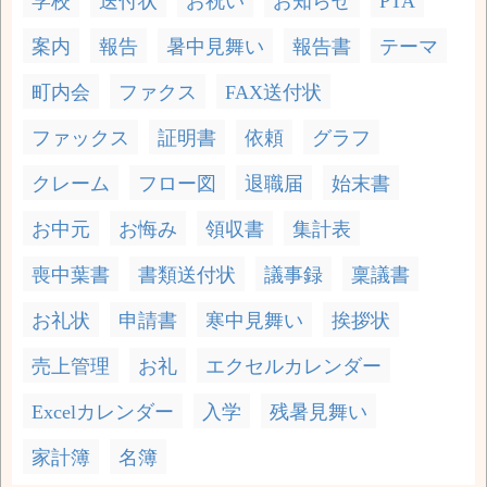
学校
送付状
お祝い
お知らせ
PTA
案内
報告
暑中見舞い
報告書
テーマ
町内会
ファクス
FAX送付状
ファックス
証明書
依頼
グラフ
クレーム
フロー図
退職届
始末書
お中元
お悔み
領収書
集計表
喪中葉書
書類送付状
議事録
稟議書
お礼状
申請書
寒中見舞い
挨拶状
売上管理
お礼
エクセルカレンダー
Excelカレンダー
入学
残暑見舞い
家計簿
名簿