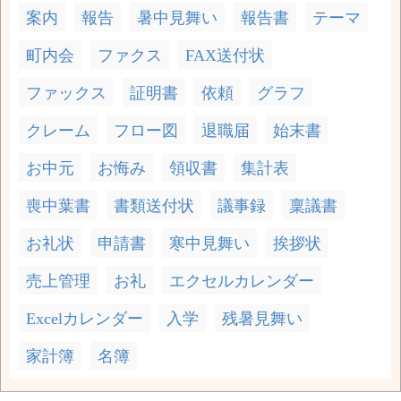
案内
報告
暑中見舞い
報告書
テーマ
町内会
ファクス
FAX送付状
ファックス
証明書
依頼
グラフ
クレーム
フロー図
退職届
始末書
お中元
お悔み
領収書
集計表
喪中葉書
書類送付状
議事録
稟議書
お礼状
申請書
寒中見舞い
挨拶状
売上管理
お礼
エクセルカレンダー
Excelカレンダー
入学
残暑見舞い
家計簿
名簿