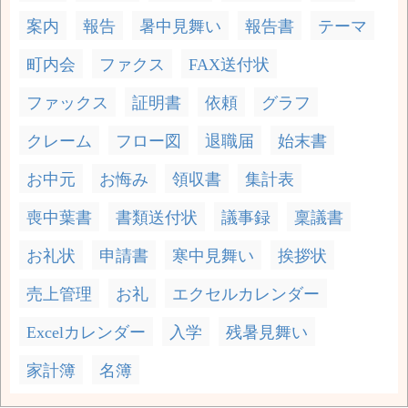
案内
報告
暑中見舞い
報告書
テーマ
町内会
ファクス
FAX送付状
ファックス
証明書
依頼
グラフ
クレーム
フロー図
退職届
始末書
お中元
お悔み
領収書
集計表
喪中葉書
書類送付状
議事録
稟議書
お礼状
申請書
寒中見舞い
挨拶状
売上管理
お礼
エクセルカレンダー
Excelカレンダー
入学
残暑見舞い
家計簿
名簿