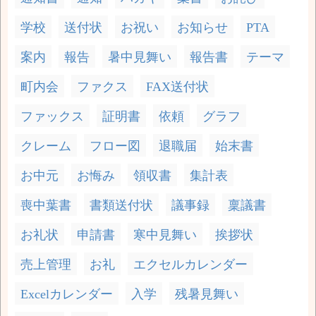
学校
送付状
お祝い
お知らせ
PTA
案内
報告
暑中見舞い
報告書
テーマ
町内会
ファクス
FAX送付状
ファックス
証明書
依頼
グラフ
クレーム
フロー図
退職届
始末書
お中元
お悔み
領収書
集計表
喪中葉書
書類送付状
議事録
稟議書
お礼状
申請書
寒中見舞い
挨拶状
売上管理
お礼
エクセルカレンダー
Excelカレンダー
入学
残暑見舞い