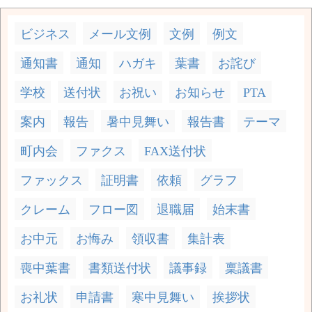
ビジネス
メール文例
文例
例文
通知書
通知
ハガキ
葉書
お詫び
学校
送付状
お祝い
お知らせ
PTA
案内
報告
暑中見舞い
報告書
テーマ
町内会
ファクス
FAX送付状
ファックス
証明書
依頼
グラフ
クレーム
フロー図
退職届
始末書
お中元
お悔み
領収書
集計表
喪中葉書
書類送付状
議事録
稟議書
お礼状
申請書
寒中見舞い
挨拶状