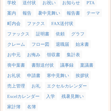
学校
送付状
お祝い
お知らせ
PTA
案内
報告
暑中見舞い
報告書
テーマ
町内会
ファクス
FAX送付状
ファックス
証明書
依頼
グラフ
クレーム
フロー図
退職届
始末書
お中元
お悔み
領収書
集計表
喪中葉書
書類送付状
議事録
稟議書
お礼状
申請書
寒中見舞い
挨拶状
売上管理
お礼
エクセルカレンダー
Excelカレンダー
入学
残暑見舞い
家計簿
名簿