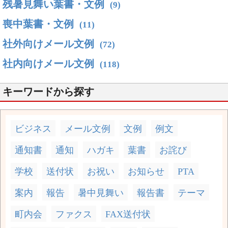
残暑見舞い葉書・文例
(9)
喪中葉書・文例
(11)
社外向けメール文例
(72)
社内向けメール文例
(118)
キーワードから探す
ビジネス
メール文例
文例
例文
通知書
通知
ハガキ
葉書
お詫び
学校
送付状
お祝い
お知らせ
PTA
案内
報告
暑中見舞い
報告書
テーマ
町内会
ファクス
FAX送付状