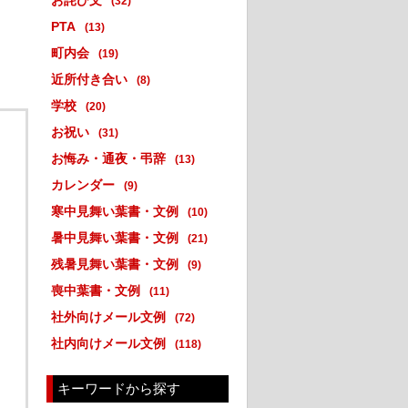
お詫び文
(32)
PTA
(13)
町内会
(19)
近所付き合い
(8)
学校
(20)
お祝い
(31)
お悔み・通夜・弔辞
(13)
カレンダー
(9)
寒中見舞い葉書・文例
(10)
暑中見舞い葉書・文例
(21)
残暑見舞い葉書・文例
(9)
喪中葉書・文例
(11)
社外向けメール文例
(72)
社内向けメール文例
(118)
キーワードから探す