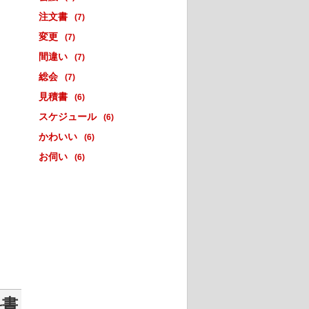
注文書
(7)
変更
(7)
間違い
(7)
総会
(7)
見積書
(6)
スケジュール
(6)
かわいい
(6)
お伺い
(6)
料書