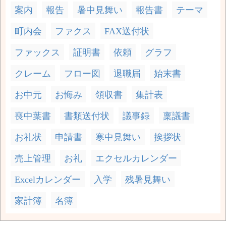
案内
報告
暑中見舞い
報告書
テーマ
町内会
ファクス
FAX送付状
ファックス
証明書
依頼
グラフ
クレーム
フロー図
退職届
始末書
お中元
お悔み
領収書
集計表
喪中葉書
書類送付状
議事録
稟議書
お礼状
申請書
寒中見舞い
挨拶状
売上管理
お礼
エクセルカレンダー
Excelカレンダー
入学
残暑見舞い
家計簿
名簿