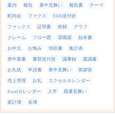
案内
報告
暑中見舞い
報告書
テーマ
町内会
ファクス
FAX送付状
ファックス
証明書
依頼
グラフ
クレーム
フロー図
退職届
始末書
お中元
お悔み
領収書
集計表
喪中葉書
書類送付状
議事録
稟議書
お礼状
申請書
寒中見舞い
挨拶状
売上管理
お礼
エクセルカレンダー
Excelカレンダー
入学
残暑見舞い
家計簿
名簿