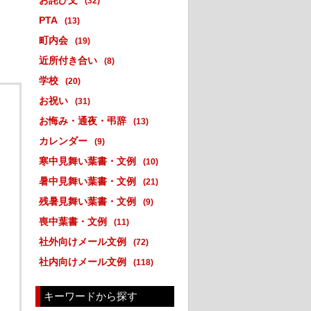
お詫び文
(32)
PTA
(13)
町内会
(19)
近所付き合い
(8)
学校
(20)
お祝い
(31)
お悔み・通夜・弔辞
(13)
カレンダー
(9)
寒中見舞い葉書・文例
(10)
暑中見舞い葉書・文例
(21)
残暑見舞い葉書・文例
(9)
喪中葉書・文例
(11)
社外向けメール文例
(72)
社内向けメール文例
(118)
キーワードから探す