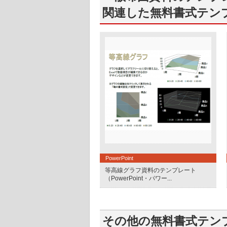
関連した無料書式テン
PowerPoint
等高線グラフ資料のテンプレート
（PowerPoint・パワー...
その他の無料書式テン