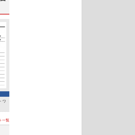
d・ワ
ト一覧