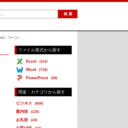
ord・ワード）
ファイル形式から探す
Excel
(114)
Word
(718)
PowerPoint
(50)
用途・カテゴリから探す
ビジネス
(609)
案内状
(125)
お礼状
(24)