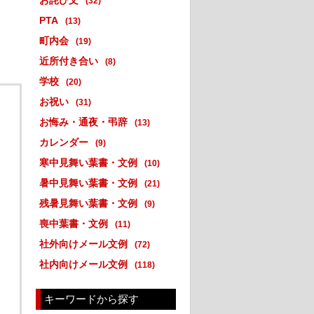
お詫び文
(32)
PTA
(13)
町内会
(19)
近所付き合い
(8)
学校
(20)
お祝い
(31)
お悔み・通夜・弔辞
(13)
カレンダー
(9)
寒中見舞い葉書・文例
(10)
暑中見舞い葉書・文例
(21)
残暑見舞い葉書・文例
(9)
喪中葉書・文例
(11)
社外向けメール文例
(72)
社内向けメール文例
(118)
キーワードから探す