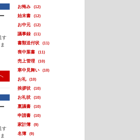
お悔み
(12)
ー
始末書
(12)
お中元
(12)
議事録
(11)
送す
書類送付状
(11)
てま
喪中葉書
(11)
売上管理
(10)
寒中見舞い
(10)
へ
お礼
(10)
挨拶状
(10)
お礼状
(10)
ー
稟議書
(10)
申請書
(10)
家計簿
(9)
送す
名簿
(9)
てま