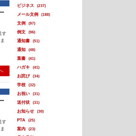
ビジネス
(237)
ー
メール文例
(188)
文例
(97)
例文
(96)
送す
てま
通知書
(51)
通知
(48)
葉書
(41)
ハガキ
(41)
へ
お詫び
(34)
学校
(32)
お祝い
(31)
ー
送付状
(31)
お知らせ
(30)
PTA
(25)
送す
てま
案内
(23)