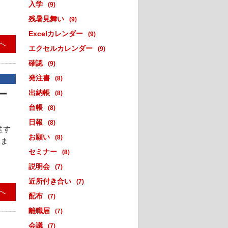
入学
(9)
残暑見舞い
(9)
Excelカレンダー
(9)
へ
エクセルカレンダー
(9)
確認
(9)
発注書
(8)
ー
出納帳
(8)
台帳
(8)
日報
(8)
送す
お願い
(8)
てま
セミナー
(8)
説明会
(7)
近所付き合い
(7)
へ
配布
(7)
離職届
(7)
会議
(7)