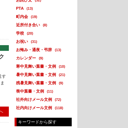
お詫び文
(32)
PTA
(13)
町内会
(19)
近所付き合い
(8)
学校
(20)
お祝い
(31)
お悔み・通夜・弔辞
(13)
ク
カレンダー
(9)
寒中見舞い葉書・文例
(10)
暑中見舞い葉書・文例
(21)
送す
てま
残暑見舞い葉書・文例
(9)
喪中葉書・文例
(11)
社外向けメール文例
(72)
社内向けメール文例
(118)
へ
キーワードから探す