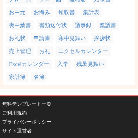
お中元
お悔み
領収書
集計表
喪中葉書
書類送付状
議事録
稟議書
お礼状
申請書
寒中見舞い
挨拶状
売上管理
お礼
エクセルカレンダー
Excelカレンダー
入学
残暑見舞い
家計簿
名簿
無料テンプレート一覧
ご利用規約
プライバシーポリシー
サイト運営者