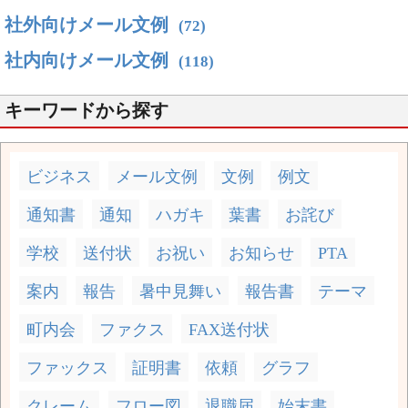
社外向けメール文例
(72)
社内向けメール文例
(118)
キーワードから探す
ビジネス
メール文例
文例
例文
通知書
通知
ハガキ
葉書
お詫び
学校
送付状
お祝い
お知らせ
PTA
案内
報告
暑中見舞い
報告書
テーマ
町内会
ファクス
FAX送付状
ファックス
証明書
依頼
グラフ
クレーム
フロー図
退職届
始末書