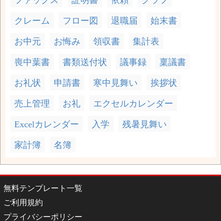
ファックス
証明書
依頼
グラフ
クレーム
フロー図
退職届
始末書
お中元
お悔み
領収書
集計表
喪中葉書
書類送付状
議事録
稟議書
お礼状
申請書
寒中見舞い
挨拶状
売上管理
お礼
エクセルカレンダー
Excelカレンダー
入学
残暑見舞い
家計簿
名簿
無料テンプレート一覧
ご利用規約
プライバシーポリシー