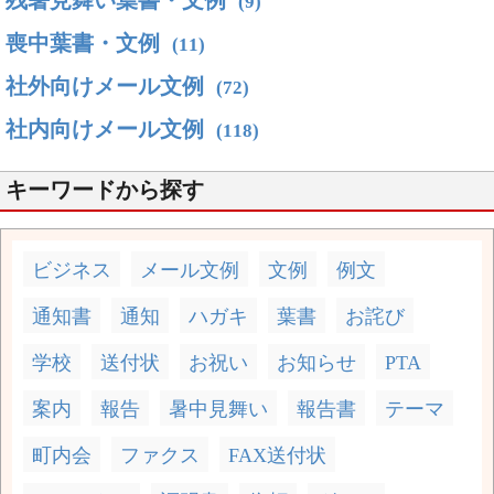
残暑見舞い葉書・文例
(9)
喪中葉書・文例
(11)
社外向けメール文例
(72)
社内向けメール文例
(118)
キーワードから探す
ビジネス
メール文例
文例
例文
通知書
通知
ハガキ
葉書
お詫び
学校
送付状
お祝い
お知らせ
PTA
案内
報告
暑中見舞い
報告書
テーマ
町内会
ファクス
FAX送付状