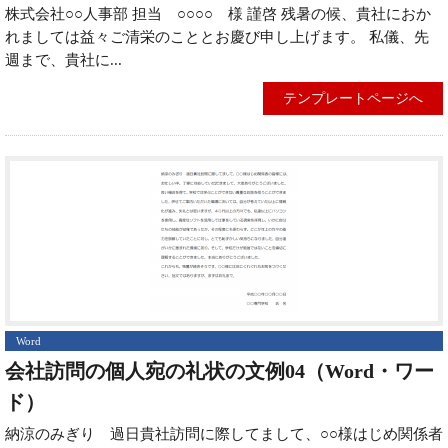
株式会社○○人事部 担当 ○○○○ 様 謹啓 残暑の候、貴社におか
れましては益々ご清栄のこととお慶び申し上げます。 私儀、先
週まで、貴社に...
テンプレートページへ
Word
会社訪問の個人宛の礼状の文例04（Word・ワー
ド）
納涼のみぎり 過日貴社訪問に際してまして、○○様はじめ関係者