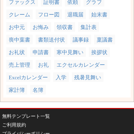
ファックス
証明書
依頼
グラフ
クレーム
フロー図
退職届
始末書
お中元
お悔み
領収書
集計表
喪中葉書
書類送付状
議事録
稟議書
お礼状
申請書
寒中見舞い
挨拶状
売上管理
お礼
エクセルカレンダー
Excelカレンダー
入学
残暑見舞い
家計簿
名簿
無料テンプレート一覧
ご利用規約
プライバシーポリシー